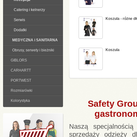
Catering i kelnerzy
Koszula - różne d
Serwis
Dodatki
MEDYCZNA i SANITARNA
Koszula
Obrusy, serwety i bieżniki
GIBLORS
CARHARTT
PORTWEST
Rozmiarówki
Kolorystyka
Safety Grou
gastronomi
Naszą specjalnością 
sprzedaży odzieży dl