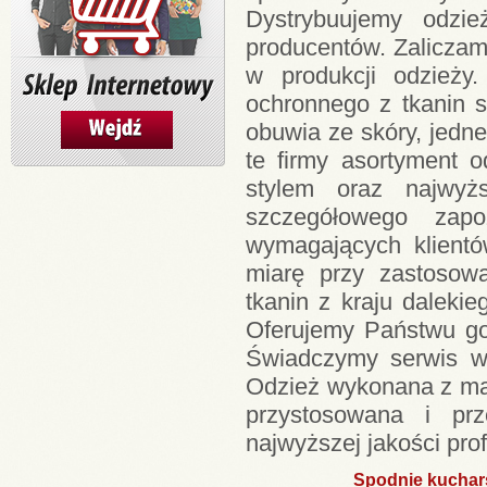
Dystrybuujemy odzi
producentów. Zaliczam
w produkcji odzieży
ochronnego z tkanin s
obuwia ze skóry, jedn
te firmy asortyment 
stylem oraz najwyż
szczegółowego zapo
wymagających klientó
miarę przy zastosowa
tkanin z kraju daleki
Oferujemy Państwu go
Świadczymy serwis w 
Odzież wykonana z mar
przystosowana i pr
najwyższej jakości prof
Spodnie kuchar