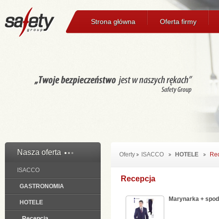
Strona główna
Oferta firmy
Nasza oferta
Oferty
ISACCO
HOTELE
Re
ISACCO
Recepcja
GASTRONOMIA
Marynarka + spod
HOTELE
Recepcja