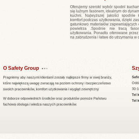
Oferujemy szeroki wybór spodni kuchars
się luźnym fasonem, idealnym do dyna
kuchni. Najwyższej jakości spodnie 
komfort podczas użytkowania, dzięki za
gatunkowo materiałów zapewniających 
powietrza .Spodnie nie tracą fas
użytkowania. Ponadto oferowane przez
na zabrudzenia i łatwe do utrzymania w c
O Safety Group
Sz
Saf
Pragniemy aby naszymi klientami zostały najlepsze firmy w swej branży,
Oddz
które największą uwagę zwracają na poziom ochrony i bezpieczeństwo
30-1
swoich pracowników, komfort użytkowania i wygląd zewnętrzny
Tel 
W doborze odpowiednich środków oraz produktów pomoże Państwu
Tel 
fachowa obsługa i wiedza naszych pracowników.